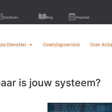
Vacatures
Blog
Afspraak
ze Diensten
Overstapservice
Over Act
aar is jouw systeem?