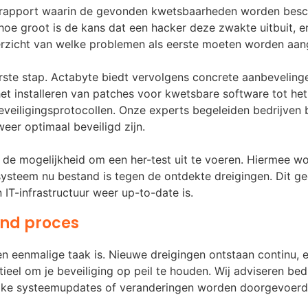
rd rapport waarin de gevonden kwetsbaarheden worden bes
hoe groot is de kans dat een hacker deze zwakte uitbuit, e
overzicht van welke problemen als eerste moeten worden aan
rste stap. Actabyte biedt vervolgens concrete aanbevelin
et installeren van patches voor kwetsbare software tot he
veiligingsprotocollen. Onze experts begeleiden bedrijven 
eer optimaal beveiligd zijn.
 de mogelijkheid om een her-test uit te voeren. Hiermee w
 systeem nu bestand is tegen de ontdekte dreigingen. Dit ge
 IT-infrastructuur weer up-to-date is.
end proces
een eenmalige taak is. Nieuwe dreigingen ontstaan continu,
ieel om je beveiliging op peil te houden. Wij adviseren bed
grijke systeemupdates of veranderingen worden doorgevoerd