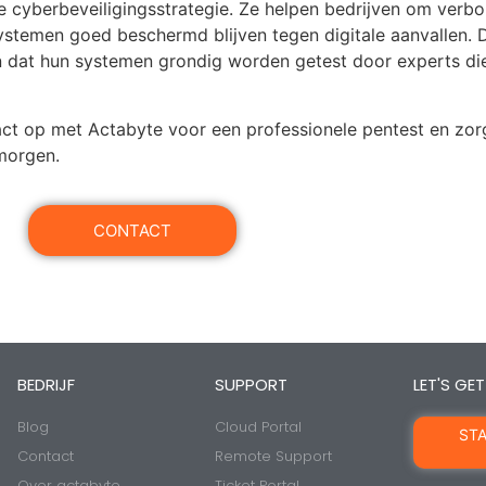
ve cyberbeveiligingsstrategie. Ze helpen bedrijven om ver
ystemen goed beschermd blijven tegen digitale aanvallen. 
n dat hun systemen grondig worden getest door experts d
ct op met Actabyte voor een professionele pentest en zorg
morgen.
CONTACT
BEDRIJF
SUPPORT
LET'S GE
Blog
Cloud Portal
STA
Contact
Remote Support
Over actabyte
Ticket Portal