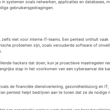
 in systemen zoals netwerken, applicaties en databases, m
ilige gebruikersgedragingen.
r, zelfs niet voor interne IT-teams. Een pentest onthult va
sche problemen zijn, zoals verouderde software of onveilig
.
lende hackers dat doen, kun je proactieve maatregelen n
langrijke stap in het voorkomen van een cyberaanval die kan
zoals de financiële dienstverlening, gezondheidszorg en IT,
Een pentest helpt bedrijven aan te tonen dat ze de nodig
t een organisatie serieus werk maakt van haar beveiliging. 