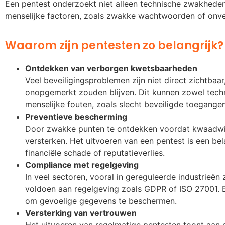
Een pentest onderzoekt niet alleen technische zwakheden
menselijke factoren, zoals zwakke wachtwoorden of onve
Waarom zijn pentesten zo belangrijk?
Ontdekken van verborgen kwetsbaarheden
Veel beveiligingsproblemen zijn niet direct zichtbaa
onopgemerkt zouden blijven. Dit kunnen zowel techni
menselijke fouten, zoals slecht beveiligde toegangen
Preventieve bescherming
Door zwakke punten te ontdekken voordat kwaadwil
versterken. Het uitvoeren van een pentest is een be
financiële schade of reputatieverlies.
Compliance met regelgeving
In veel sectoren, vooral in gereguleerde industrieën 
voldoen aan regelgeving zoals GDPR of ISO 27001. 
om gevoelige gegevens te beschermen.
Versterking van vertrouwen
Het uitvoeren van regelmatige pentesten toont aan da