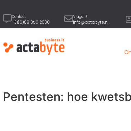
Contact
Vragen?
+31(0)88 050 2000
info@actabyte.nl
On
Pentesten: hoe kwetsb