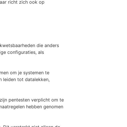
aar richt zich ook op
ak kwetsbaarheden die anders
e configuraties, als
emen om je systemen te
 leiden tot datalekken,
 zijn pentesten verplicht om te
e maatregelen hebben genomen
Dit versterkt niet alleen de