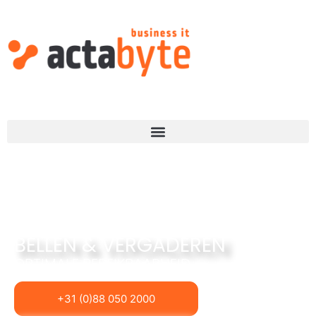
BELLEN & VERGADEREN
OPTIMALE BEREIKBAARHEID
+31 (0)88 050 2000